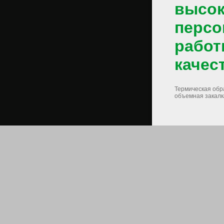
высо
персо
работ
качес
Термическая обра
объемная закалк