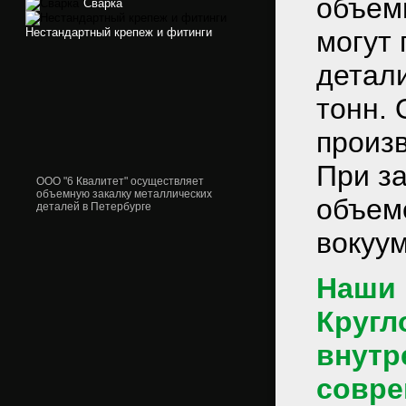
объем
Сварка
Нестандартный крепеж и фитинги
могут 
детали
тонн.
произв
При за
ООО "6 Квалитет" осуществляет
объемную закалку металлических
объем
деталей в Петербурге
вокуум
Наши 
Кругл
внутр
совре