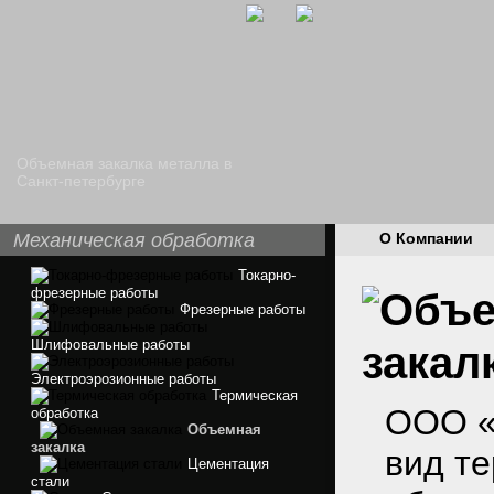
Объемная закалка металла в
Санкт-петербурге
Механическая обработка
О Компании
Токарно-
фрезерные работы
Фрезерные работы
Шлифовальные работы
закал
Электроэрозионные работы
Термическая
ООО «
обработка
Объемная
закалка
вид те
Цементация
стали